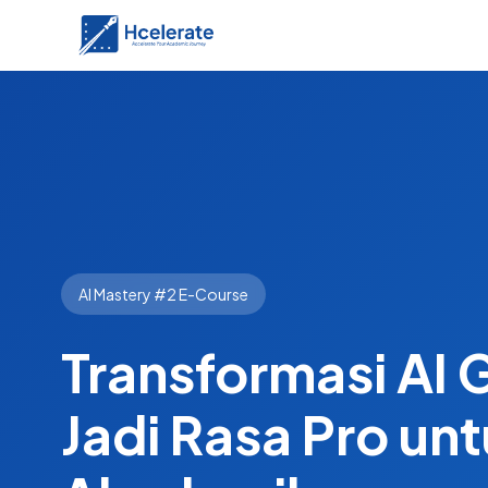
AI Mastery #2 E-Course
Transformasi AI 
Jadi Rasa Pro un