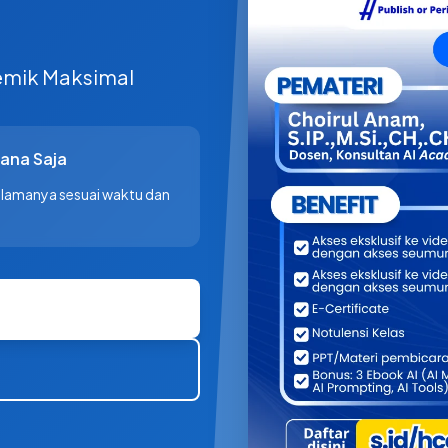
demik Maksimal
Mana Saja
selamanya sesuai waktu dan