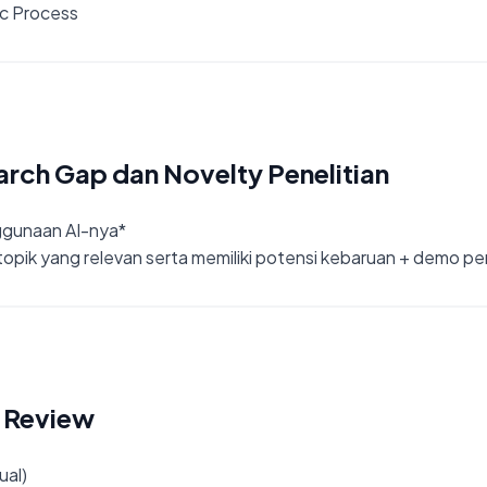
ic Process
earch Gap dan Novelty Penelitian
ggunaan AI-nya*
 topik yang relevan serta memiliki potensi kebaruan + demo 
e Review
ual)