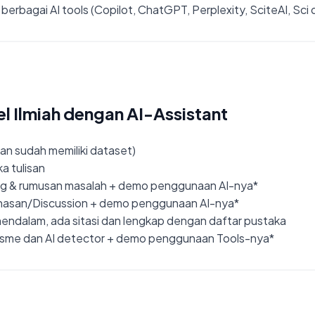
berbagai AI tools (Copilot, ChatGPT, Perplexity, SciteAI, Sc
el Ilmiah dengan AI-Assistant
an sudah memiliki dataset)
a tulisan
kang & rumusan masalah + demo penggunaan AI-nya*
ahasan/Discussion + demo penggunaan AI-nya*
 mendalam, ada sitasi dan lengkap dengan daftar pustaka
arisme dan AI detector + demo penggunaan Tools-nya*