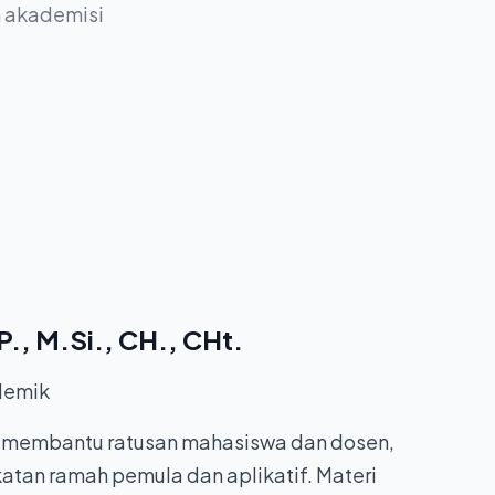
n akademisi
P., M.Si., CH., CHt.
demik
ah membantu ratusan mahasiswa dan dosen,
tan ramah pemula dan aplikatif. Materi