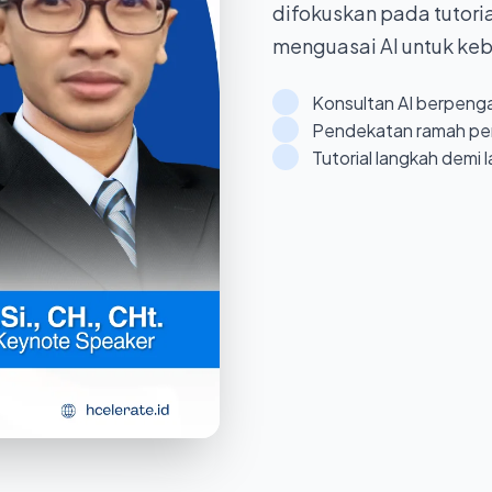
difokuskan pada tutor
menguasai AI untuk ke
Konsultan AI berpeng
Pendekatan ramah pem
Tutorial langkah demi 