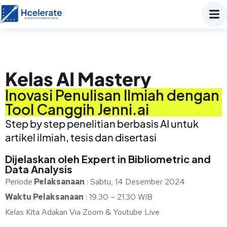
Kelas AI Mastery
Inovasi Penulisan Ilmiah dengan
Tool Canggih Jenni.ai
Step by step penelitian berbasis AI untuk
artikel ilmiah, tesis dan disertasi
Dijelaskan oleh Expert in Bibliometric and
Data Analysis
Periode
Pelaksanaan
:
Sabtu, 14 Desember 2024
Waktu Pelaksanaan
:
19.30 – 21.30 WIB
Kelas Kita Adakan Via Zoom & Youtube Live