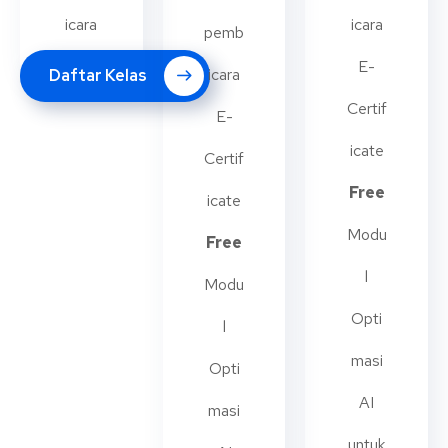
icara
icara
pemb
E-
icara
Daftar Kelas
Certif
E-
icate
Certif
Free
icate
Modu
Free
l
Modu
Opti
l
masi
Opti
AI
masi
untuk