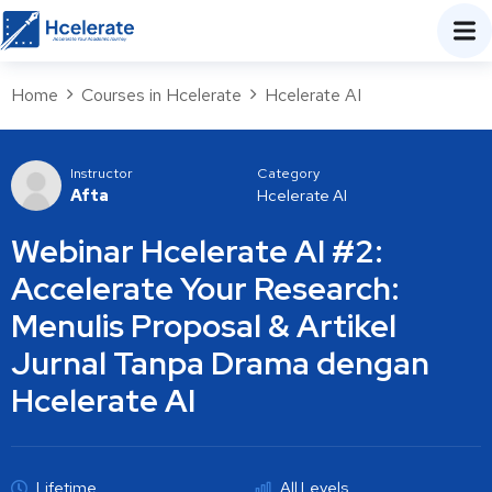
Home
Courses in Hcelerate
Hcelerate AI
Instructor
Category
Afta
Hcelerate AI
Webinar Hcelerate AI #2:
Accelerate Your Research:
Menulis Proposal & Artikel
Jurnal Tanpa Drama dengan
Hcelerate AI
Lifetime
All Levels