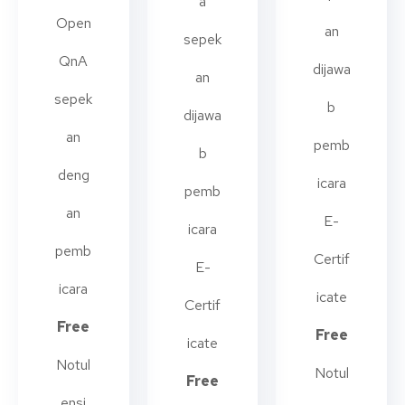
a
Open
an
sepek
QnA
dijawa
an
sepek
b
dijawa
an
pemb
b
deng
icara
pemb
an
E-
icara
pemb
Certif
E-
icara
icate
Certif
Free
Free
icate
Notul
Notul
Free
ensi