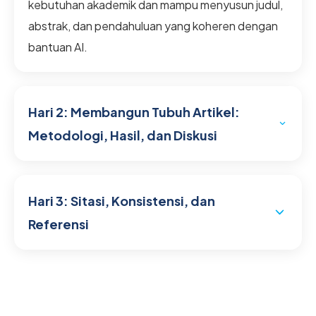
kebutuhan akademik dan mampu menyusun judul,
abstrak, dan pendahuluan yang koheren dengan
bantuan AI.
Hari 2: Membangun Tubuh Artikel:
Metodologi, Hasil, dan Diskusi
Menyusun bagian Metodologi berdasarkan
kerangka riset
Hari 3: Sitasi, Konsistensi, dan
Strategi memformulasikan hasil analisis ke
Referensi
dalam paragraf ilmiah
Menulis bagian diskusi dengan referensi dan
Teknik review & revisi hasil AI untuk
perbandingan literatur
mempertahankan orisinalitas
Praktik langsung menulis paragraf berbasis
Membuat sitasi dan link referensi dengan Scite
data hasil penelitian