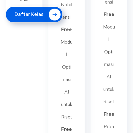
ensi
Notul
Daftar Kelas
Free
ensi
Modu
Free
l
Modu
Opti
l
masi
Opti
AI
masi
untuk
AI
Riset
untuk
Free
Riset
Reka
Free