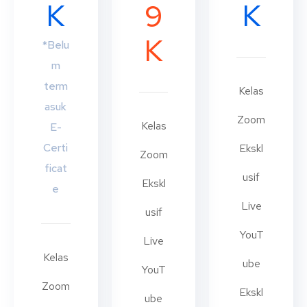
K
K
9
K
*Belu
m
term
Kelas
asuk
Zoom
Kelas
E-
Certi
Ekskl
Zoom
ficat
usif
Ekskl
e
Live
usif
YouT
Live
Kelas
ube
YouT
Zoom
Ekskl
ube