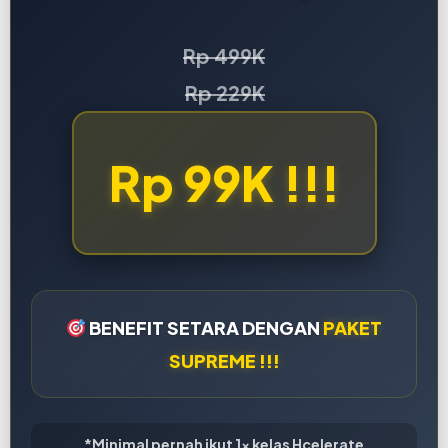
Rp 499K
Rp 229K
Rp 99K !!!
BENEFIT SETARA DENGAN
PAKET
SUPREME !!!
*Minimal pernah ikut 1x kelas Hcelerate