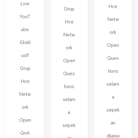
Live
Hce
Grup
YouT
Netw
Hce
ube
ork
Netw
Ekskl
Open
ork
usif
Ques
Open
Grup
tions
Ques
Hce
selam
tions
Netw
a
selam
ork
sepek
a
Open
an
sepek
QnA
dijawa