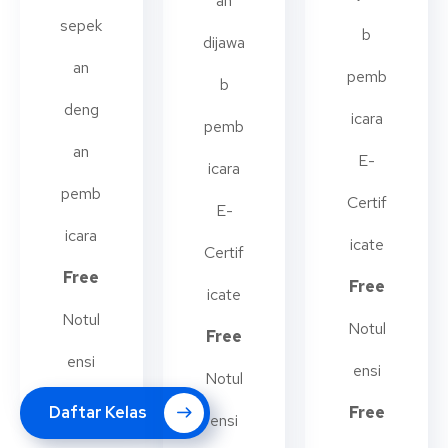
an
sepek
b
dijawa
an
pemb
b
deng
icara
pemb
an
E-
icara
pemb
Certif
E-
icara
icate
Certif
Free
Free
icate
Notul
Notul
Free
ensi
ensi
Notul
Daftar Kelas
Free
ensi