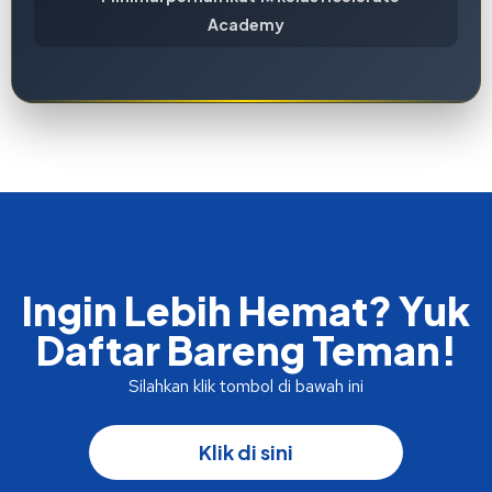
Academy
Ingin Lebih Hemat? Yuk
Daftar Bareng Teman!
Silahkan klik tombol di bawah ini
Klik di sini