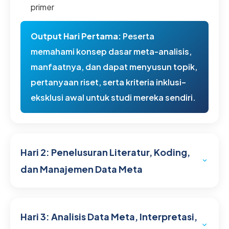
primer
Output Hari Pertama:
Peserta
memahami konsep dasar meta-analisis,
manfaatnya, dan dapat menyusun topik,
pertanyaan riset, serta kriteria inklusi–
eksklusi awal untuk studi mereka sendiri.
Hari 2: Penelusuran Literatur, Koding,
dan Manajemen Data Meta
1. Strategi Penelusuran Literatur
Sumber pencarian: Scopus, PubMed, EBSCO,
Hari 3: Analisis Data Meta, Interpretasi,
SAGE, Google Scholar