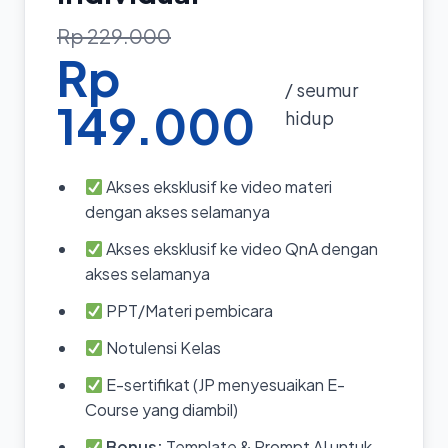
Rp 229.000
Rp
/ seumur
149.000
hidup
Akses eksklusif ke video materi
dengan akses selamanya
Akses eksklusif ke video QnA dengan
akses selamanya
PPT/Materi pembicara
Notulensi Kelas
E-sertifikat (JP menyesuaikan E-
Course yang diambil)
Bonus:
Template & Prompt AI untuk