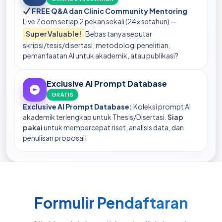
FREE Q&A dan Clinic Community Mentoring
Live Zoom setiap 2 pekan sekali (24x setahun) —
Super Valuable!
Bebas tanya seputar
skripsi/tesis/disertasi, metodologi penelitian,
pemanfaatan AI untuk akademik, atau publikasi?
Exclusive AI Prompt Database
GRATIS
Exclusive AI Prompt Database:
Koleksi prompt AI
akademik terlengkap untuk Thesis/Disertasi.
Siap
pakai
untuk mempercepat riset, analisis data, dan
penulisan proposal!
Formulir Pendaftaran