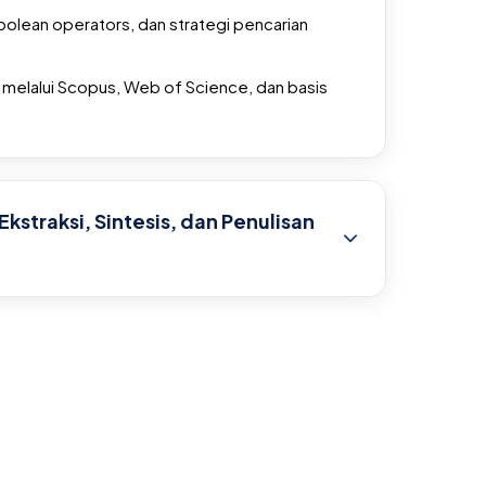
oolean operators, dan strategi pencarian
melalui Scopus, Web of Science, dan basis
Ekstraksi, Sintesis, dan Penulisan
ikel berdasarkan pedoman PRISMA-ScR.
ksi dan pemetaan data.
dari abstrak dan artikel full text.
muan menggunakan pendekatan naratif tematik.
 tabel, charting, dan visualisasi yang relevan.