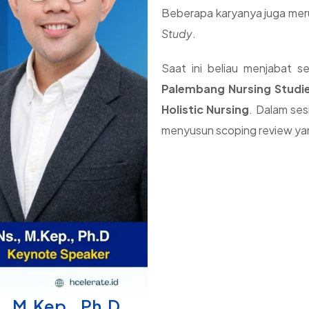
Beberapa karyanya juga mer
Study
.
Saat ini beliau menjabat 
Palembang Nursing Studi
Holistic Nursing
. Dalam ses
menyusun scoping review yang 
s., M.Kep., Ph.D