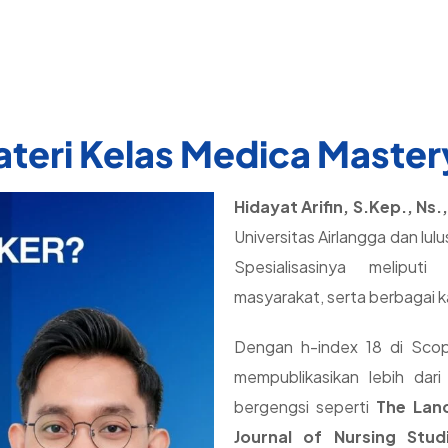
Menyusun artikel scop
Memilih jurnal bereput
guidelines.
teri Kelas Medica Master
Hidayat Arifin, S.Kep., Ns.
Universitas Airlangga dan lul
Spesialisasinya meliput
masyarakat, serta berbagai k
Dengan h-index 18 di Scop
mempublikasikan lebih dari 
bergengsi seperti
The Lan
Journal of Nursing Stud