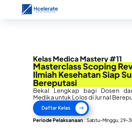
Kelas Medica Mastery #11
Masterclass Scoping Rev
Ilmiah Kesehatan Siap Su
Bereputasi
Bekal Lengkap bagi Dosen da
Medika untuk Lolos di Jurnal Berep
Daftar Kelas
Periode
Pelaksanaan
: Sabtu-Minggu
, 29-