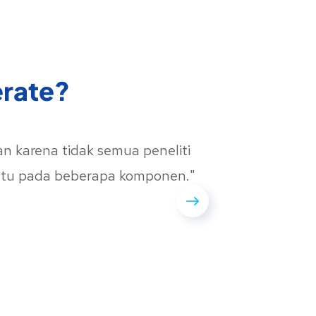
erate?
n karena tidak semua peneliti
"Sang
antu pada beberapa komponen."