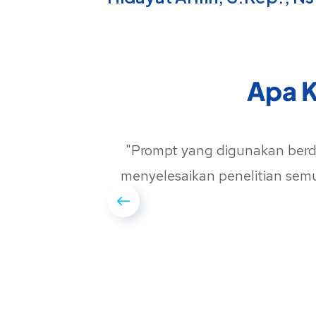
Apa K
sambil
"Prompt yang digunakan berda
menyelesaikan penelitian sem