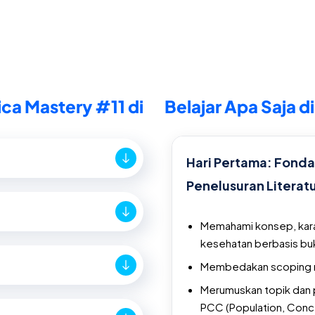
ica Mastery #11 di
Belajar Apa Saja di
Hari Pertama: Fonda
Penelusuran Literat
Memahami konsep, karak
kesehatan berbasis buk
Membedakan scoping rev
Merumuskan topik dan 
PCC (Population, Conc