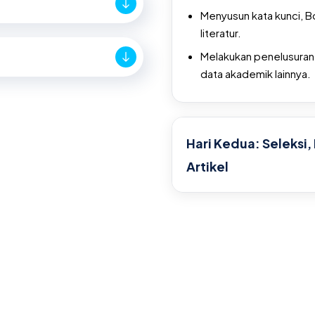
Menyusun kata kunci, B
literatur.
Melakukan penelusuran 
data akademik lainnya.
Hari Kedua: Seleksi, 
Artikel
Melakukan seleksi art
Menyusun tabel ekstra
Mengekstraksi informasi 
Melakukan sintesis te
Menyajikan hasil melalui