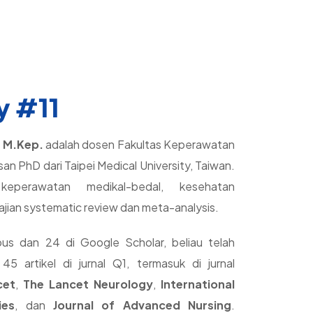
ing review menggunakan struktur IMRAD.
asi serta menyesuaikan naskah dengan author
y #11
, M.Kep.
adalah dosen Fakultas Keperawatan
usan PhD dari Taipei Medical University, Taiwan.
i keperawatan medikal-bedal, kesehatan
ajian systematic review dan meta-analysis.
us dan 24 di Google Scholar, beliau telah
45 artikel di jurnal Q1, termasuk di jurnal
cet
,
The Lancet Neurology
,
International
ies
, dan
Journal of Advanced Nursing
.