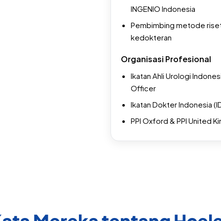
INGENIO Indonesia
Pembimbing metode riset 
kedokteran
Organisasi Profesional
Ikatan Ahli Urologi Indonesi
Officer
Ikatan Dokter Indonesia (
PPI Oxford & PPI United Ki
ata Mereka tentang Hcel