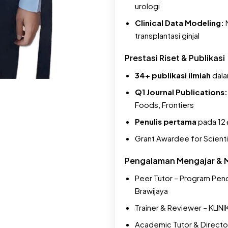
urologi
Clinical Data Modeling:
M
transplantasi ginjal
Prestasi Riset & Publikasi
34+ publikasi ilmiah
dalam
Q1 Journal Publications:
Foods, Frontiers
Penulis pertama
pada 12+
Grant Awardee for Scienti
Pengalaman Mengajar & 
Peer Tutor – Program Pendi
Brawijaya
Trainer & Reviewer – KLINIK
Academic Tutor & Direct