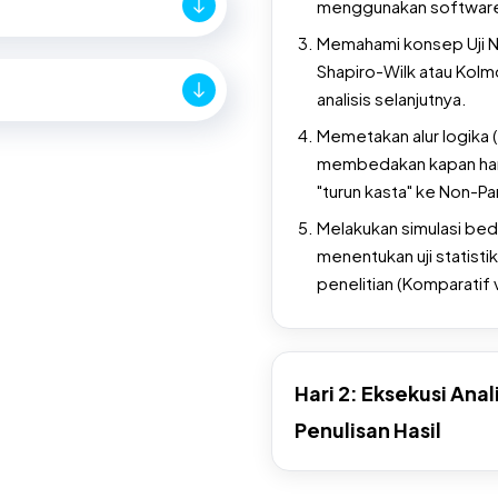
menggunakan software
Memahami konsep Uji No
Shapiro-Wilk atau Kol
analisis selanjutnya.
Memetakan alur logika (
membedakan kapan haru
"turun kasta" ke Non-Pa
Melakukan simulasi bed
menentukan uji statisti
penelitian (Komparatif v
Hari 2: Eksekusi Anal
Penulisan Hasil
Mempraktikkan eksekusi 