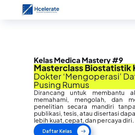
Kelas Medica Mastery #9
Masterclass Biostatistik 
Dokter ‘Mengoperasi’ Da
Pusing Rumus
Dirancang untuk membantu aka
memahami, mengolah, dan men
penelitian secara mandiri tan
publikasi, tesis, atau disertasi da
lebih kuat, cepat, dan percaya diri.
Daftar Kelas