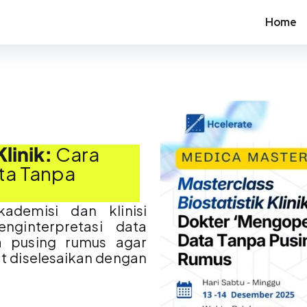
Home
Klinik:
Cara
ta Tanpa
demisi dan klinisi
ginterpretasi data
pa pusing rumus agar
pat diselesaikan dengan