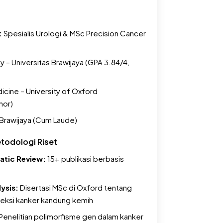
ktif dan bedah data langsung untuk
:
Spesialis Urologi & MSc Precision Cancer
analisis yang sedang dihadapi peserta dalam
 – Universitas Brawijaya (GPA 3.84/4,
cine – University of Oxford
nor)
 Brawijaya (Cum Laude)
etodologi Riset
atic Review:
15+ publikasi berbasis
ysis:
Disertasi MSc di Oxford tentang
teksi kanker kandung kemih
Penelitian polimorfisme gen dalam kanker