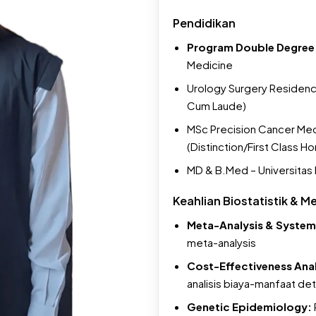
dalam pelaporan data.
Pendidikan
Sesi tanya jawab intera
Program Double Degree
memecahkan kebuntuan 
Medicine
penelitiannya.
Urology Surgery Residency
Cum Laude)
MSc Precision Cancer Medi
(Distinction/First Class Ho
MD & B.Med – Universitas
Keahlian Biostatistik & M
Meta-Analysis & System
meta-analysis
Cost-Effectiveness Anal
analisis biaya-manfaat de
Genetic Epidemiology: