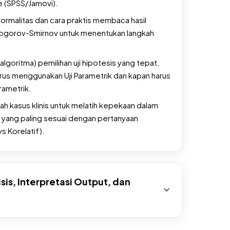
 (SPSS/Jamovi).
rmalitas dan cara praktis membaca hasil
mogorov-Smirnov untuk menentukan langkah
algoritma) pemilihan uji hipotesis yang tepat,
s menggunakan Uji Parametrik dan kapan harus
rametrik.
ah kasus klinis untuk melatih kepekaan dalam
k yang paling sesuai dengan pertanyaan
s Korelatif).
isis, Interpretasi Output, dan
uji bivariat yang paling sering digunakan dalam