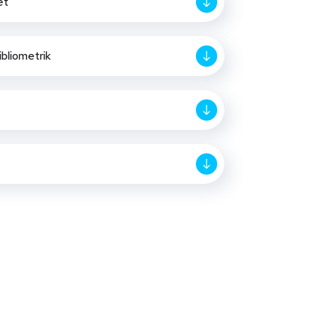
et
ibliometrik