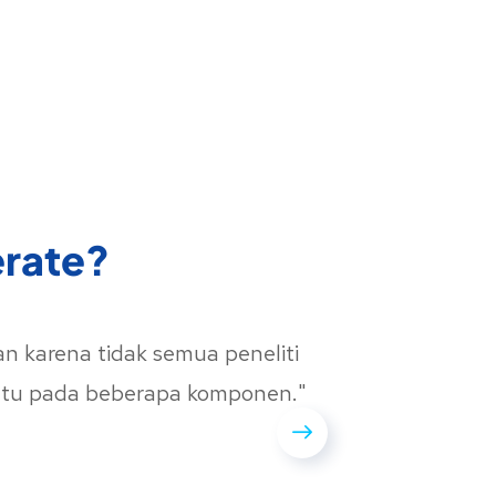
erate?
n karena tidak semua peneliti
"Sang
antu pada beberapa komponen."