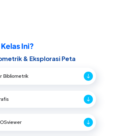
 Kelas Ini?
iometrik & Eksplorasi Peta
 Bibliometrik
rafis
VOSviewer