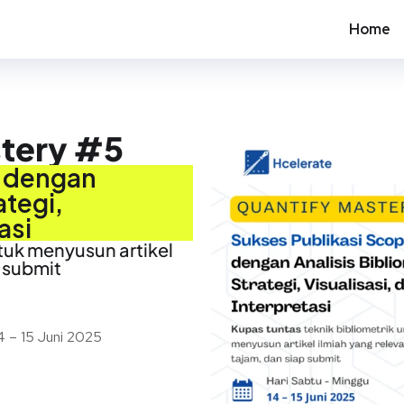
Home
stery #5
s dengan
ategi,
asi
tuk menyusun artikel
p submit
4 – 15 Juni 2025