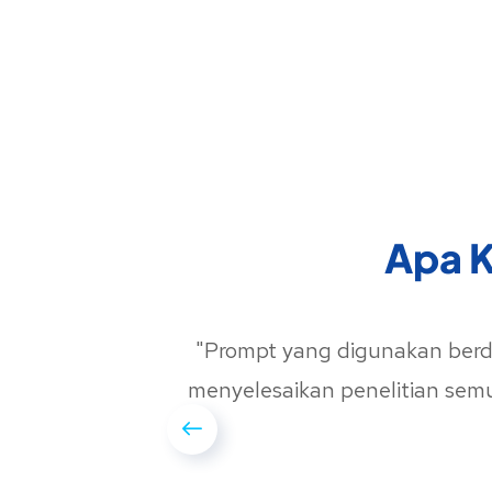
Apa K
sambil
"Prompt yang digunakan berda
menyelesaikan penelitian sem