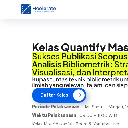
Kelas Quantify Ma
Sukses Publikasi Scopu
Analisis Bibliometrik: Str
Visualisasi, dan Interpret
Kupas tuntas teknik bibliometrik un
ilmiah yang relevan, tajam, dan sia
Daftar Kelas
Periode
Pelaksanaan
: Hari Sabtu – Minggu, 1
Waktu Pelaksanaan
: 09.00 – 11.00 WIB
Kelas Kita Adakan Via Zoom & Youtube Live