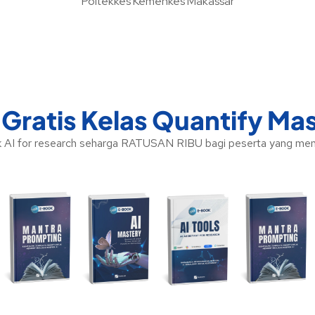
Poltekkes Kemenkes Makassar
Gratis Kelas Quantify Ma
AI for research seharga RATUSAN RIBU bagi peserta yang menda