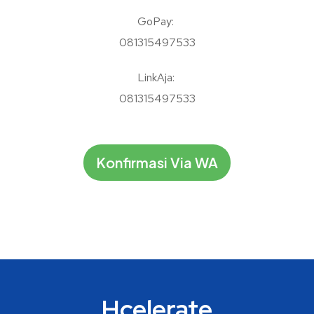
GoPay:
081315497533
LinkAja:
081315497533
Konfirmasi Via WA
Hcelerate