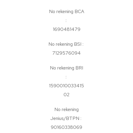
No rekening BCA
:
1690481479
No rekening BSI :
7129576094
No rekening BRI
:
1590010033415
02
No rekening
Jenius/BTPN :
90160338069