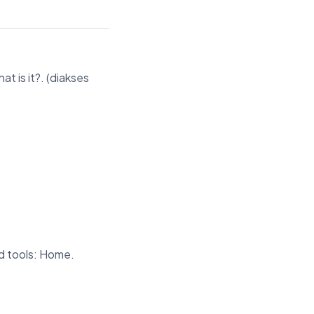
t is it?. (diakses
d tools: Home.