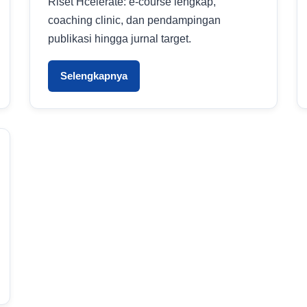
Riset Hcelerate: e-course lengkap,
coaching clinic, dan pendampingan
publikasi hingga jurnal target.
Selengkapnya