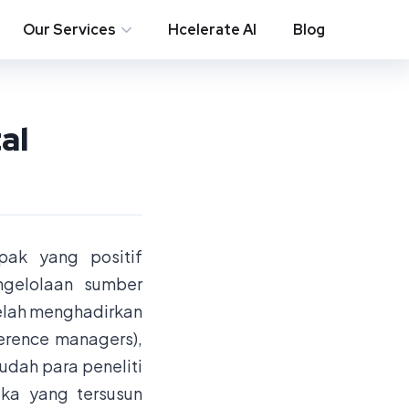
Our Services
Hcelerate AI
Blog
al
ak yang positif
gelolaan sumber
 telah menghadirkan
ference managers),
udah para peneliti
aka yang tersusun