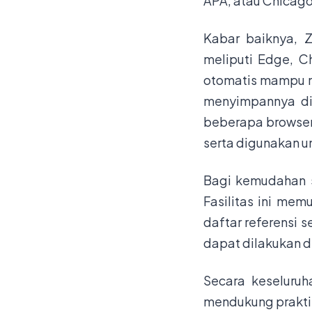
APA, atau Chicago
Kabar baiknya, Z
meliputi Edge, Ch
otomatis mampu m
menyimpannya di 
beberapa browser
serta digunakan u
Bagi kemudahan s
Fasilitas ini me
daftar referensi 
dapat dilakukan de
Secara keseluruh
mendukung praktik 