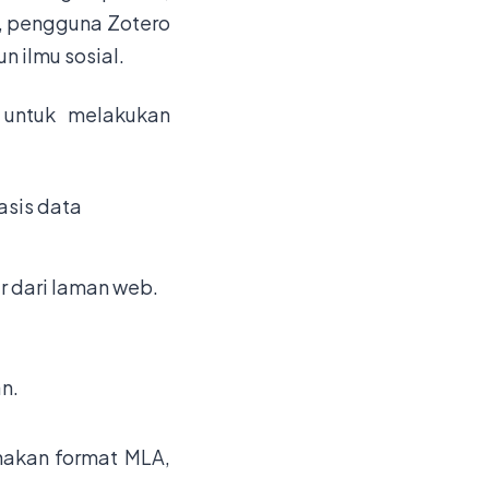
a, pengguna Zotero
n ilmu sosial.
 untuk melakukan
asis data
r dari laman web.
n.
nakan format MLA,