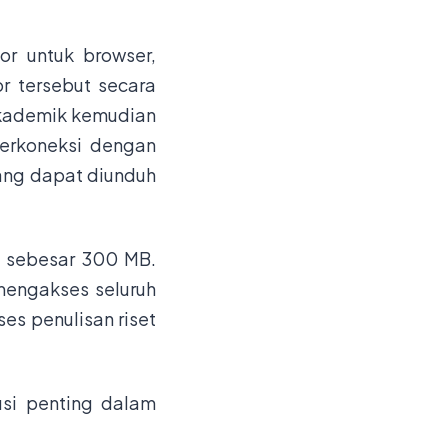
or untuk browser,
or tersebut secara
akademik kemudian
terkoneksi dengan
ang dapat diunduh
s sebesar 300 MB.
mengakses seluruh
es penulisan riset
usi penting dalam