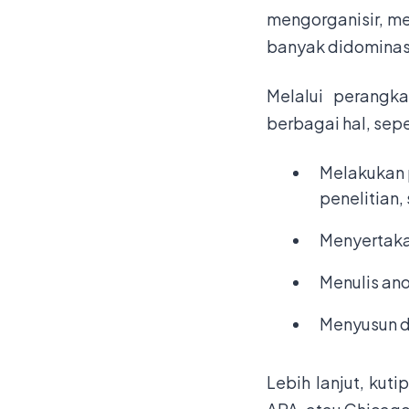
mengorganisir, me
banyak didominasi 
Melalui perangk
berbagai hal, sepe
Melakukan 
penelitian, 
Menyertakan
Menulis ano
Menyusun d
Lebih lanjut, ku