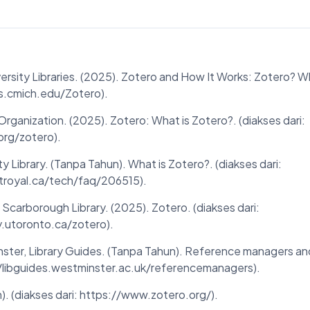
ersity Libraries. (2025). Zotero and How It Works: Zotero? Wha
es.cmich.edu/Zotero).
Organization. (2025). Zotero: What is Zotero?. (diakses dari:
.org/zotero).
y Library. (Tanpa Tahun). What is Zotero?. (diakses dari:
mtroyal.ca/tech/faq/206515).
 Scarborough Library. (2025). Zotero. (diakses dari:
ry.utoronto.ca/zotero).
nster, Library Guides. (Tanpa Tahun). Reference managers an
://libguides.westminster.ac.uk/referencemanagers).
). (diakses dari: https://www.zotero.org/).